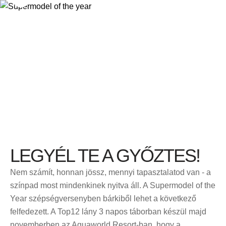
LEGYÉL TE A GYŐZTES!
Nem számít, honnan jössz, mennyi tapasztalatod van - a
színpad most mindenkinek nyitva áll. A Supermodel of the
Year szépségversenyben bárkiből lehet a következő
felfedezett. A Top12 lány 3 napos táborban készül majd
novemberben az Aquaworld Resort-ban, hogy a