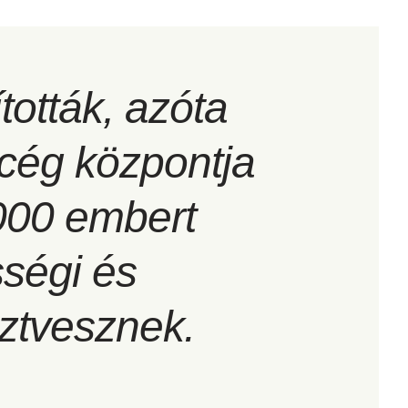
tották, azóta
 cég központja
2000 embert
sségi és
sztvesznek.