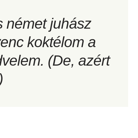
s német juhász
venc koktélom a
dvelem. (De, azért
)