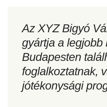
Az XYZ Bigyó Váll
gyártja a legjobb
Budapesten talál
foglalkoztatnak,
jótékonysági pro