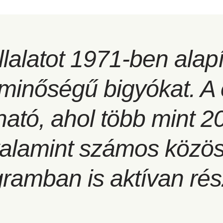
alatot 1971-ben alapí
 minőségű bigyókat. A
ható, ahol több mint 
 valamint számos közö
gramban is aktívan ré