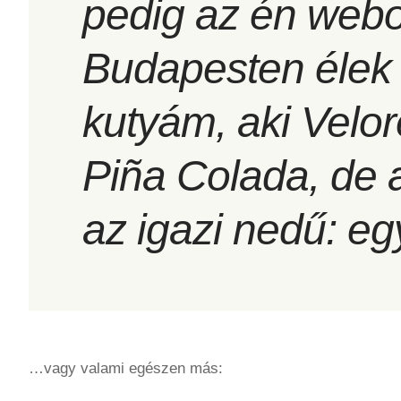
pedig az én web
Budapesten élek 
kutyám, aki Velo
Piña Colada, de a
az igazi nedű: eg
…vagy valami egészen más: