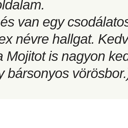
oldalam.
és van egy csodálato
rex névre hallgat. Ked
 Mojitot is nagyon ke
y bársonyos vörösbor.